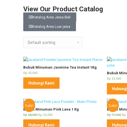
View Our Product Catalog
Katalog Area Jawa-Bali
Katalog Area Luar jawa
Bubuk Minuman Jasmine Tea Instant 1Kg
Rp
45,000
Bubuk Minu
Rp
33,000
Hubungi Kami
Hubung
Sale!
Sale!
Bubuk Minuman Pink Lava 1 Kg
Bubuk Minu
Rp
58,000
Rp
55,000
Rp
71,000
Rp
Hubungi Kami
Hubung