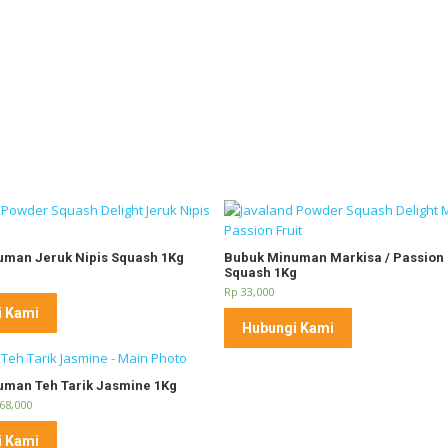
man Jeruk Nipis Squash 1Kg
Bubuk Minuman Markisa / Passion 
Squash 1Kg
Rp
33,000
i Kami
Hubungi Kami
man Teh Tarik Jasmine 1Kg
68,000
i Kami