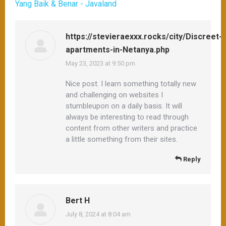
Yang Baik & Benar - Javaland
https://stevieraexxx.rocks/city/Discreet-
apartments-in-Netanya.php
May 23, 2023 at 9:50 pm
says:
Nice post. I learn something totally new
and challenging on websites I
stumbleupon on a daily basis. It will
always be interesting to read through
content from other writers and practice
a little something from their sites.
Reply
Bert H
July 8, 2024 at 8:04 am
says: